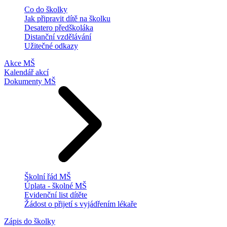
Co do školky
Jak připravit dítě na školku
Desatero předškoláka
Distanční vzdělávání
Užitečné odkazy
Akce MŠ
Kalendář akcí
Dokumenty MŠ
Školní řád MŠ
Úplata - školné MŠ
Evidenční list dítěte
Žádost o přijetí s vyjádřením lékaře
Zápis do školky