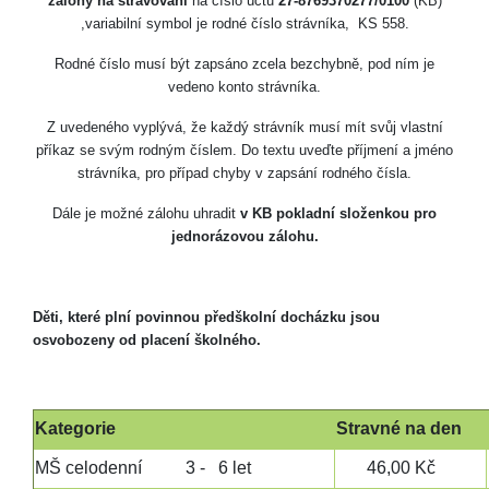
zálohy na stravování
na číslo účtu
27-8769370277/0100
(KB)
,variabilní symbol je rodné číslo strávníka, KS 558.
Rodné číslo musí být zapsáno zcela bezchybně, pod ním je
vedeno konto strávníka.
Z uvedeného vyplývá, že každý strávník musí mít svůj vlastní
příkaz se svým rodným číslem. Do textu uveďte příjmení a jméno
strávníka, pro případ chyby v zapsání rodného čísla.
Dále je možné zálohu uhradit
v KB pokladní složenkou pro
jednorázovou zálohu.
Děti, které plní povinnou předškolní docházku jsou
osvobozeny od placení školného.
Kategorie
Stravné na den
MŠ celodenní 3 - 6 let
46,00 Kč