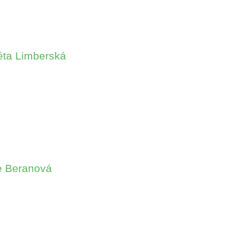
kéta Limberská
cie Beranová