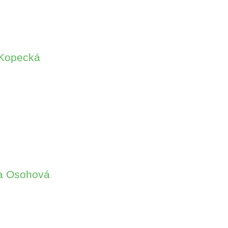
a Kopecká
vla Osohová