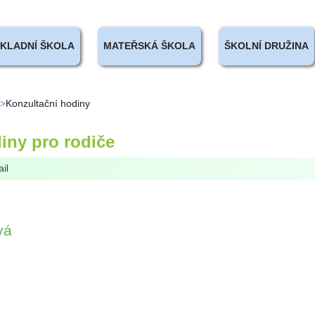
KLADNÍ ŠKOLA
MATEŘSKÁ ŠKOLA
ŠKOLNÍ DRUŽINA
Konzultační hodiny
iny pro rodiče
il
vá