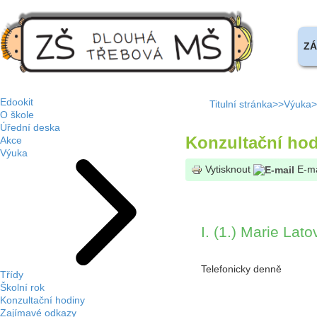
ZÁ
Edookit
Titulní stránka
Výuka
O škole
Úřední deska
Konzultační hod
Akce
Výuka
Vytisknout
E-ma
I. (1.) Marie Lato
Telefonicky denně
Třídy
Školní rok
Konzultační hodiny
Zajímavé odkazy